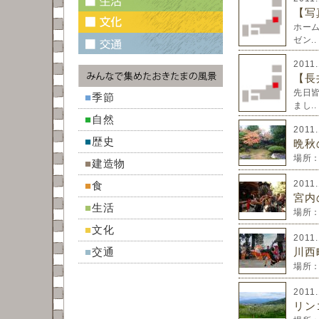
【写
ホー
ゼン..
2011
【長
先日
■
季節
まし..
■
自然
2011
■
歴史
晩秋
場所：
■
建造物
2011
■
食
宮内
■
生活
場所：
■
文化
2011
■
交通
川西
場所：
2011
リン