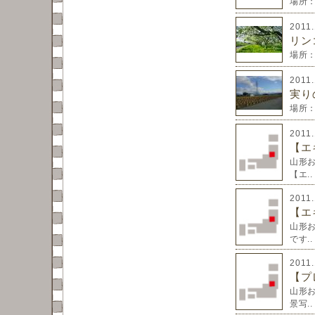
場所：
2011
リン
場所：
2011
実り
場所：
2011
【エ
山形
【エ..
2011.
【エ
山形
です..
2011
【プ
山形
景写..