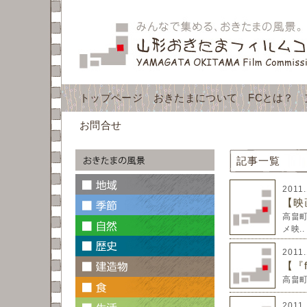
トップページ
おきたまについて
FCとは？
お問合せ
記事一覧
2011
【映画
高畠
メ映..
2011
【『
高畠町
2011